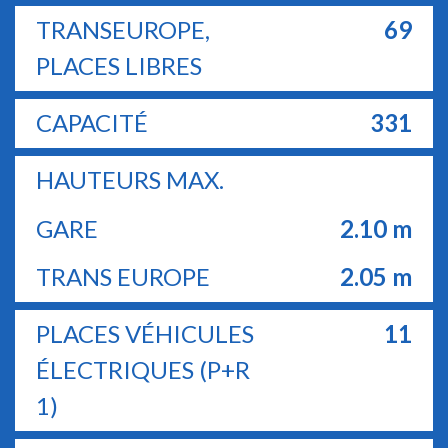
TRANSEUROPE,
69
PLACES LIBRES
CAPACITÉ
331
HAUTEURS MAX.
GARE
2.10
m
TRANS EUROPE
2.05
m
PLACES VÉHICULES
11
ÉLECTRIQUES (P+R
1)