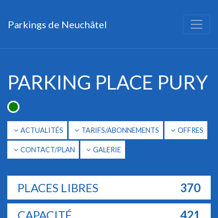
Parkings de Neuchâtel
Main Navigation
PARKING PLACE PURY
ACTUALITÉS
TARIFS/ABONNEMENTS
OFFRES
CONTACT/PLAN
GALERIE
PLACES LIBRES
370
CAPACITÉ
421