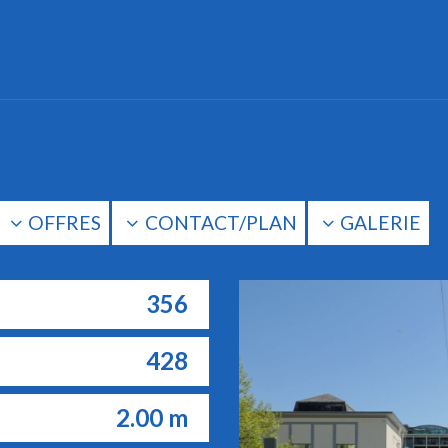
OFFRES
CONTACT/PLAN
GALERIE
356
428
2.00
m