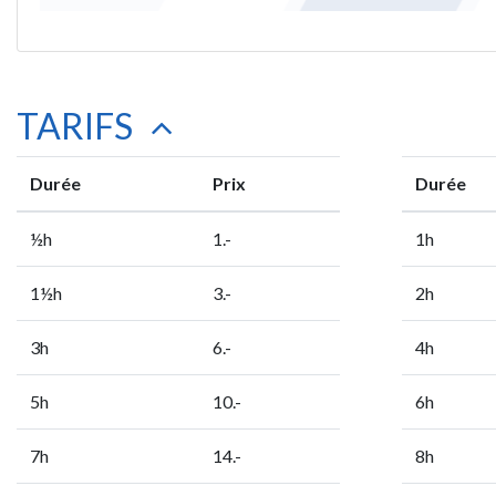
TARIFS
Durée
Prix
Durée
½h
1.-
1h
1½h
3.-
2h
3h
6.-
4h
5h
10.-
6h
7h
14.-
8h