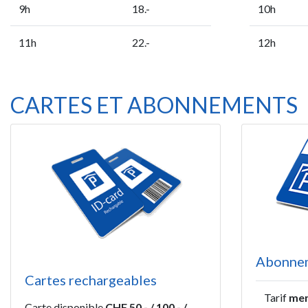
9h
18.-
10h
11h
22.-
12h
CARTES ET ABONNEMENTS
Abonne
Cartes rechargeables
Tarif
men
Carte disponible
CHF 50.- / 100.- /