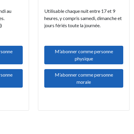
ndi au
Utilisable chaque nuit entre 17 et 9
0 heures.
heures, y compris samedi, dimanche et
)
jours fériés toute la journée.
rsonne
M’abonner comme personne
physique
rsonne
M’abonner comme personne
morale