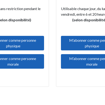
sans restriction pendant le
Utilisable chaque jour, du lu
s civil.
vendredi, entre 6 et 2
selon disponibilité)
(selon disponibilité
nner comme personne
M’abonner comme pe
physique
physique
nner comme personne
M’abonner comme pe
morale
morale