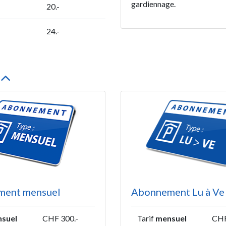
gardiennage.
20.-
24.-
ment mensuel
Abonnement Lu à Ve
suel
CHF 300.-
Tarif
mensuel
CHF